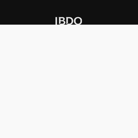
INSTITUCIONAL
PREMIOS KONEX
Carta del presidente
Cronología
Autoridades
Reglamento
Estatutos
Esquema
Otras actividades
Premios recibidos
OTROS