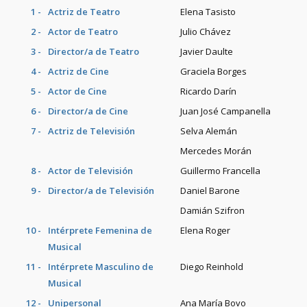
1 -
Actriz de Teatro
Elena Tasisto
2 -
Actor de Teatro
Julio Chávez
3 -
Director/a de Teatro
Javier Daulte
4 -
Actriz de Cine
Graciela Borges
5 -
Actor de Cine
Ricardo Darín
6 -
Director/a de Cine
Juan José Campanella
7 -
Actriz de Televisión
Selva Alemán
Mercedes Morán
8 -
Actor de Televisión
Guillermo Francella
9 -
Director/a de Televisión
Daniel Barone
Damián Szifron
10 -
Intérprete Femenina de
Elena Roger
Musical
11 -
Intérprete Masculino de
Diego Reinhold
Musical
12 -
Unipersonal
Ana María Bovo