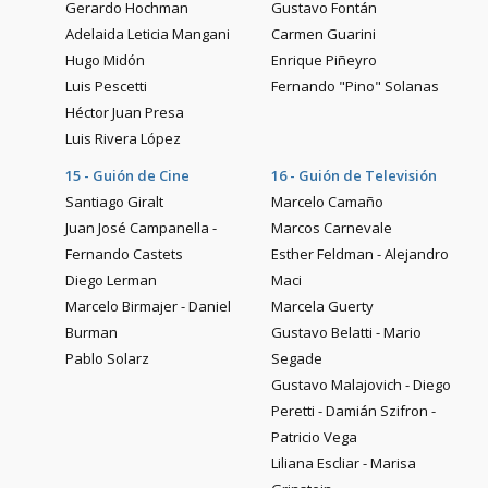
Gerardo Hochman
Gustavo Fontán
Adelaida Leticia Mangani
Carmen Guarini
Hugo Midón
Enrique Piñeyro
Luis Pescetti
Fernando "Pino" Solanas
Héctor Juan Presa
Luis Rivera López
15 - Guión de Cine
16 - Guión de Televisión
Santiago Giralt
Marcelo Camaño
Juan José Campanella -
Marcos Carnevale
Fernando Castets
Esther Feldman - Alejandro
Diego Lerman
Maci
Marcelo Birmajer - Daniel
Marcela Guerty
Burman
Gustavo Belatti - Mario
Pablo Solarz
Segade
Gustavo Malajovich - Diego
Peretti - Damián Szifron -
Patricio Vega
Liliana Escliar - Marisa