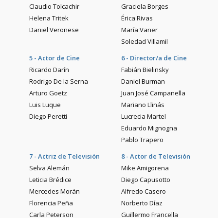
Claudio Tolcachir
Graciela Borges
Helena Tritek
Érica Rivas
Daniel Veronese
María Vaner
Soledad Villamil
5 - Actor de Cine
6 - Director/a de Cine
Ricardo Darín
Fabián Bielinsky
Rodrigo De la Serna
Daniel Burman
Arturo Goetz
Juan José Campanella
Luis Luque
Mariano Llinás
Diego Peretti
Lucrecia Martel
Eduardo Mignogna
Pablo Trapero
7 - Actriz de Televisión
8 - Actor de Televisión
Selva Alemán
Mike Amigorena
Leticia Brédice
Diego Capusotto
Mercedes Morán
Alfredo Casero
Florencia Peña
Norberto Díaz
Carla Peterson
Guillermo Francella