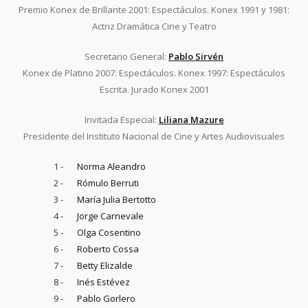
Premio Konex de Brillante 2001: Espectáculos. Konex 1991 y 1981:
Actriz Dramática Cine y Teatro
Secretario General:
Pablo Sirvén
Konex de Platino 2007: Espectáculos. Konex 1997: Espectáculos
Escrita. Jurado Konex 2001
Invitada Especial:
Liliana Mazure
Presidente del Instituto Nacional de Cine y Artes Audiovisuales
1 -
Norma Aleandro
2 -
Rómulo Berruti
3 -
María Julia Bertotto
4 -
Jorge Carnevale
5 -
Olga Cosentino
6 -
Roberto Cossa
7 -
Betty Elizalde
8 -
Inés Estévez
9 -
Pablo Gorlero