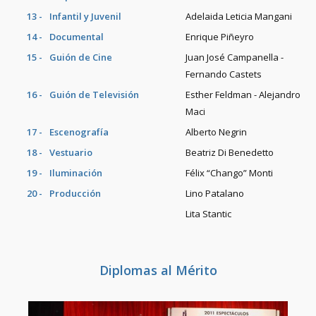
13 -
Infantil y Juvenil
Adelaida Leticia Mangani
14 -
Documental
Enrique Piñeyro
15 -
Guión de Cine
Juan José Campanella -
Fernando Castets
16 -
Guión de Televisión
Esther Feldman - Alejandro
Maci
17 -
Escenografía
Alberto Negrin
18 -
Vestuario
Beatriz Di Benedetto
19 -
Iluminación
Félix “Chango” Monti
20 -
Producción
Lino Patalano
Lita Stantic
Diplomas al Mérito