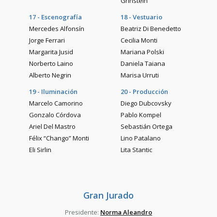
Grinstein
17 - Escenografía
18 - Vestuario
Mercedes Alfonsín
Beatriz Di Benedetto
Jorge Ferrari
Cecilia Monti
Margarita Jusid
Mariana Polski
Norberto Laino
Daniela Taiana
Alberto Negrin
Marisa Urruti
19 - Iluminación
20 - Producción
Marcelo Camorino
Diego Dubcovsky
Gonzalo Córdova
Pablo Kompel
Ariel Del Mastro
Sebastián Ortega
Félix “Chango” Monti
Lino Patalano
Eli Sirlin
Lita Stantic
Gran Jurado
Presidente:
Norma Aleandro