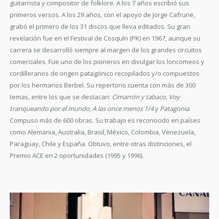
guitarrista y compositor de folklore. A los 7 años escribió sus
primeros versos. A los 29 años, con el apoyo de Jorge Cafrune,
grabó el primero de los 31 discos que lleva editados. Su gran
revelación fue en el Festival de Cosquín (PK) en 1967, aunque su
carrera se desarrolló siempre al margen de los grandes circuitos
comerciales. Fue uno de los pioneros en divulgar los loncomeos y
cordilleranos de origen patagónico recopilados y/o compuestos
por los hermanos Berbel. Su repertorio cuenta con más de 300
temas, entre los que se destacan:
Cimarrón y tabaco
,
Voy
tranqueando por el mundo
,
A las once menos 1/4
y
Patagonia
.
Compuso más de 600 obras. Su trabajo es reconocido en países
como Alemania, Australia, Brasil, México, Colombia, Venezuela,
Paraguay, Chile y España. Obtuvo, entre otras distinciones, el
Premio ACE en 2 oportunidades (1995 y 1996).