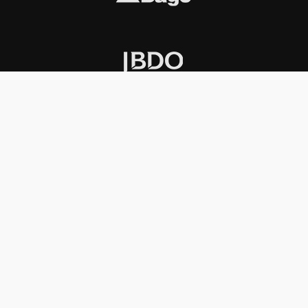
INSTITUCIONAL
PREMIOS KONEX
Carta del presidente
Cronología
Autoridades
Reglamento
Estatutos
Esquema
Otras actividades
Premios recibidos