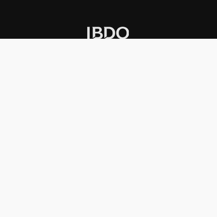
INSTITUCIONAL
PREMIOS KONEX
Carta del presidente
Cronología
Autoridades
Reglamento
Estatutos
Esquema
Otras actividades
Premios recibidos
OTROS