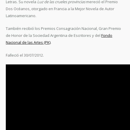
Letras. Su novela
Luz de las crueles provincias
mereció el Premio
Dos Océanos, otorgado en Francia a la Mejor Novela de Autor
Latinoamericano.
También recibió los Premios Consagración Nacional, Gran Premio
de Honor de la Sociedad Argentina de Escritores y del
Fondo
Nacional de las Artes (PK)
.
Falleció el 30/07/2012.