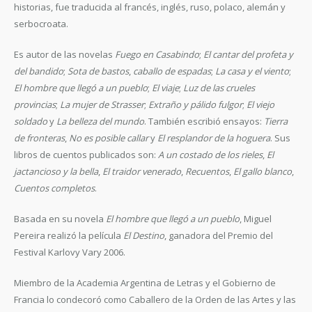
historias, fue traducida al francés, inglés, ruso, polaco, alemán y
serbocroata.
Es autor de las novelas
Fuego en Casabindo
;
El cantar del profeta y
del bandido
;
Sota de bastos
,
caballo de espadas
;
La casa y el viento
;
El hombre que llegó a un pueblo
;
El viaje
;
Luz de las crueles
provincias
;
La mujer de Strasser
;
Extraño y pálido fulgor
;
El viejo
soldado
y
La belleza del mundo
. También escribió ensayos:
Tierra
de fronteras
,
No es posible callar
y
El resplandor de la hoguera
. Sus
libros de cuentos publicados son:
A un costado de los rieles
,
El
jactancioso y la bella
,
El traidor venerado
,
Recuentos
,
El gallo blanco
,
Cuentos completos
.
Basada en su novela
El hombre que llegó a un pueblo
, Miguel
Pereira realizó la película
El Destino
, ganadora del Premio del
Festival Karlovy Vary 2006.
Miembro de la Academia Argentina de Letras y el Gobierno de
Francia lo condecoró como Caballero de la Orden de las Artes y las