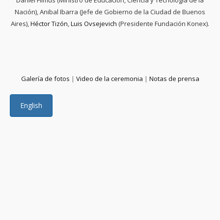
Daniel Filmus (Ministro de Educación, Ciencia y Tecnología de la
Nación), Anibal Ibarra (Jefe de Gobierno de la Ciudad de Buenos
Aires),
Héctor Tizón
,
Luis Ovsejevich
(Presidente Fundación Konex).
Galería de fotos
|
Video de la ceremonia
|
Notas de prensa
English