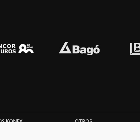
OS KONEX
OTROS
ología
Vamos a la música