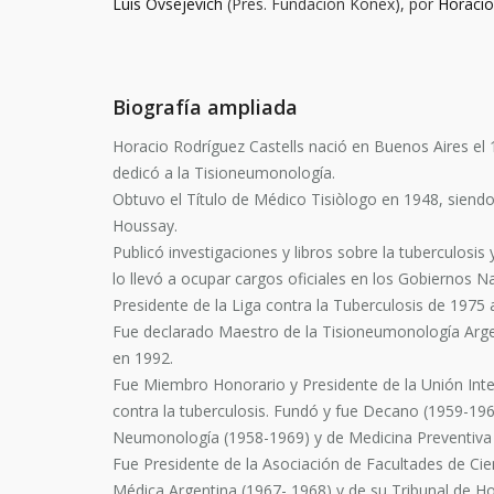
Luis Ovsejevich
(Pres. Fundación Konex), por
Horacio
Biografía ampliada
Horacio Rodríguez Castells nació en Buenos Aires el
dedicó a la Tisioneumonología.
Obtuvo el Título de Médico Tisiòlogo en 1948, siend
Houssay.
Publicó investigaciones y libros sobre la tuberculosis
lo llevó a ocupar cargos oficiales en los Gobiernos 
Presidente de la Liga contra la Tuberculosis de 1975 
Fue declarado Maestro de la Tisioneumonología Argen
en 1992.
Fue Miembro Honorario y Presidente de la Unión Inte
contra la tuberculosis. Fundó y fue Decano (1959-1969
Neumonología (1958-1969) y de Medicina Preventiva 
Fue Presidente de la Asociación de Facultades de Ci
Médica Argentina (1967- 1968) y de su Tribunal de H