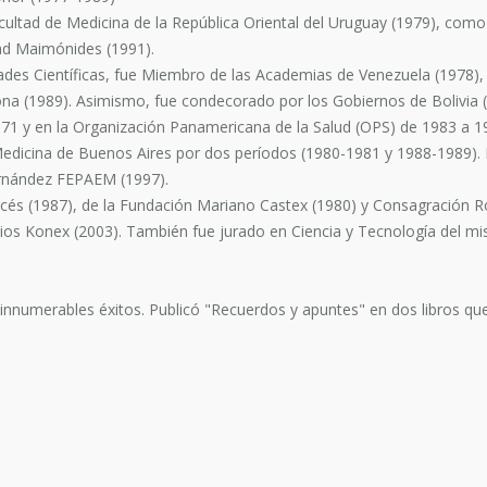
cultad de Medicina de la República Oriental del Uruguay (1979), co
ad Maimónides (1991).
dades Científicas, fue Miembro de las Academias de Venezuela (1978),
lona (1989). Asimismo, fue condecorado por los Gobiernos de Bolivia 
71 y en la Organización Panamericana de la Salud (OPS) de 1983 a 1
edicina de Buenos Aires por dos períodos (1980-1981 y 1988-1989). 
ernández FEPAEM (1997).
ancés (1987), de la Fundación Mariano Castex (1980) y Consagración R
os Konex (2003). También fue jurado en Ciencia y Tecnología del mi
nnumerables éxitos. Publicó "Recuerdos y apuntes" en dos libros que a