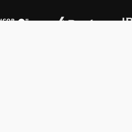
OS KONEX
OTROS
ología
Vamos a la música
lamento
Festival Konex
uema
Colección Konex
100 Obras Maestras