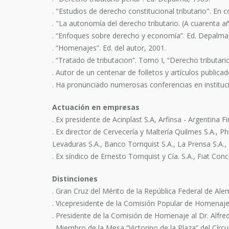
. "Estudios de derecho constitucional tributario". En
. "La autonomía del derecho tributario. (A cuarenta a
. “Enfoques sobre derecho y economía”. Ed. Depalma
. “Homenajes”. Ed. del autor, 2001.
. “Tratado de tributacion”. Tomo I, “Derecho tributar
. Autor de un centenar de folletos y artículos publicado
. Ha pronunciado numerosas conferencias en institucion
Actuación en empresas
. Ex presidente de Acinplast S.A, Arfinsa - Argentina 
. Ex director de Cervecería y Maltería Quilmes S.A., Ph
Levaduras S.A., Banco Tornquist S.A., La Prensa S.A., 
. Ex síndico de Ernesto Tornquist y Cía. S.A., Fiat Conc
Distinciones
. Gran Cruz del Mérito de la República Federal de Ale
. Vicepresidente de la Comisión Popular de Homenaje
. Presidente de la Comisión de Homenaje al Dr. Alfre
. Miembro de la Mesa “Victorino de la Plaza” del Círc