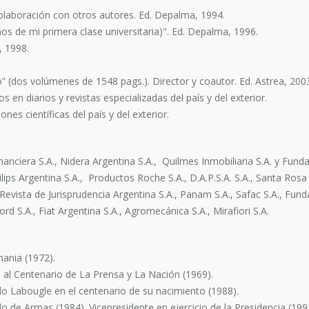
 colaboración con otros autores. Ed. Depalma, 1994.
ños de mi primera clase universitaria)". Ed. Depalma, 1996.
, 1998.
io” (dos volúmenes de 1548 pags.). Director y coautor. Ed. Astrea, 200
s en diarios y revistas especializadas del país y del exterior.
es científicas del país y del exterior.
Financiera S.A., Nidera Argentina S.A., Quilmes Inmobiliaria S.A. y Fun
ilips Argentina S.A., Productos Roche S.A., D.A.P.S.A. S.A., Santa Rosa 
Revista de Jurisprudencia Argentina S.A., Panam S.A., Safac S.A., Fund
ord S.A., Fiat Argentina S.A., Agromecánica S.A., Mirafiori S.A.
mania (1972).
 al Centenario de La Prensa y La Nación (1969).
do Labougle en el centenario de su nacimiento (1988).
ulo de Armas (1984). Vicepresidente en ejercicio de la Presidencia (1