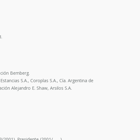
3.
dación Bemberg.
Estancias S.A., Coroplas S.A., Cía. Argentina de
ación Alejandro E. Shaw, Arsilos S.A.
993/2001). Presidente (2001/ ).