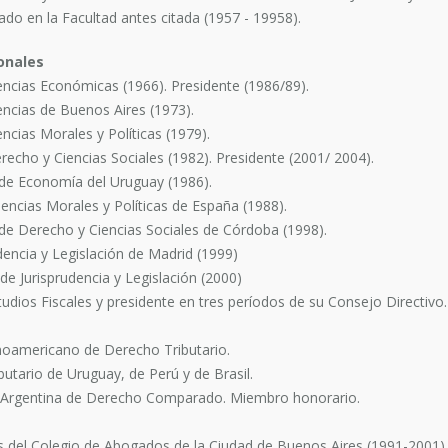
ado en la Facultad antes citada (1957 - 19958).
ionales
ncias Económicas (1966). Presidente (1986/89).
ncias de Buenos Aires (1973).
cias Morales y Políticas (1979).
cho y Ciencias Sociales (1982). Presidente (2001/ 2004).
de Economía del Uruguay (1986).
encias Morales y Políticas de España (1988).
de Derecho y Ciencias Sociales de Córdoba (1998).
encia y Legislación de Madrid (1999)
e Jurisprudencia y Legislación (2000)
udios Fiscales y presidente en tres períodos de su Consejo Directiv
inoamericano de Derecho Tributario.
utario de Uruguay, de Perú y de Brasil.
ón Argentina de Derecho Comparado. Miembro honorario.
es del Colegio de Abogados de la Ciudad de Buenos Aires (1991-2001).