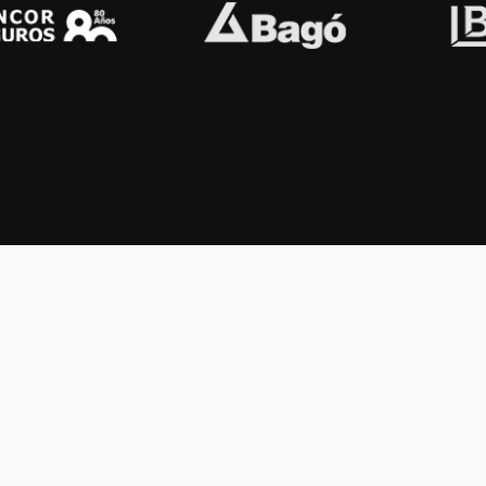
OS KONEX
OTROS
ología
Vamos a la música
lamento
Festival Konex
uema
Colección Konex
100 Obras Maestras
Noticias
Contacto