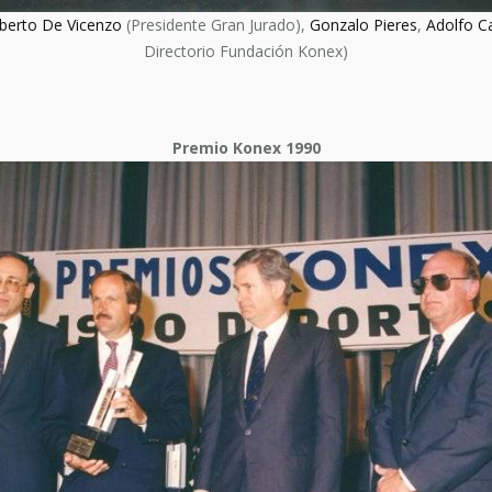
berto De Vicenzo
(Presidente Gran Jurado),
Gonzalo Pieres
,
Adolfo C
Directorio Fundación Konex)
Premio Konex 1990