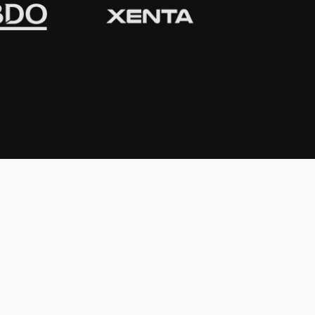
CONTACTO
Domicilio:
Av. Córdoba 1233 - 5º
Piso
C1055AAC - Ciudad de Buenos Aires
Argentina
Teléfono:
(54-11) 4816-0500