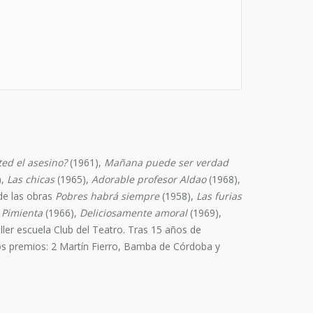
ted el asesino?
(1961),
Mañana puede ser verdad
),
Las chicas
(1965),
Adorable profesor Aldao
(1968),
 de las obras
Pobres habrá siempre
(1958),
Las furias
,
Pimienta
(1966),
Deliciosamente amoral
(1969),
aller escuela Club del Teatro. Tras 15 años de
tros premios: 2 Martín Fierro, Bamba de Córdoba y