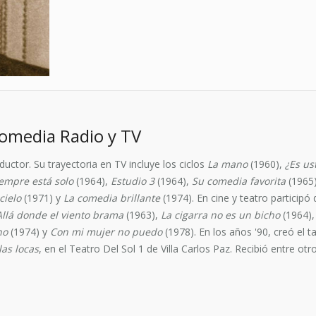
omedia Radio y TV
uctor. Su trayectoria en TV incluye los ciclos
La mano
(1960),
¿Es us
empre está solo
(1964),
Estudio 3
(1964),
Su comedia favorita
(1965
cielo
(1971) y
La comedia brillante
(1974). En cine y teatro participó
Allá donde el viento brama
(1963),
La cigarra no es un bicho
(1964)
no
(1974) y
Con mi mujer no puedo
(1978). En los años '90, creó el t
las locas
, en el Teatro Del Sol 1 de Villa Carlos Paz. Recibió entre o