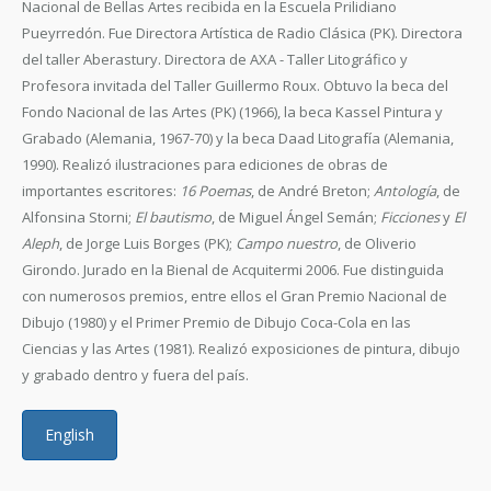
Nacional de Bellas Artes recibida en la Escuela Prilidiano
Pueyrredón. Fue Directora Artística de Radio Clásica (PK). Directora
del taller Aberastury. Directora de AXA - Taller Litográfico y
Profesora invitada del Taller Guillermo Roux. Obtuvo la beca del
Fondo Nacional de las Artes (PK) (1966), la beca Kassel Pintura y
Grabado (Alemania, 1967-70) y la beca Daad Litografía (Alemania,
1990). Realizó ilustraciones para ediciones de obras de
importantes escritores:
16 Poemas
, de André Breton;
Antología
, de
Alfonsina Storni;
El bautismo
, de Miguel Ángel Semán;
Ficciones
y
El
Aleph
, de Jorge Luis Borges (PK);
Campo nuestro
, de Oliverio
Girondo. Jurado en la Bienal de Acquitermi 2006. Fue distinguida
con numerosos premios, entre ellos el Gran Premio Nacional de
Dibujo (1980) y el Primer Premio de Dibujo Coca-Cola en las
Ciencias y las Artes (1981). Realizó exposiciones de pintura, dibujo
y grabado dentro y fuera del país.
English