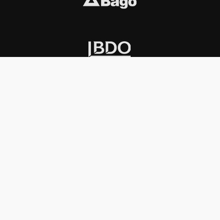
INSTITUCIONAL
PREMIOS KONEX
Carta del presidente
Cronología
Autoridades
Reglamento
Estatutos
Esquema
Otras actividades
Premios recibidos