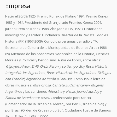
Empresa
Nació el 30/09/1925. Premio Konex de Platino 1994. Premio Konex
1985 y 1984. Presidente del Gran Jurado Premios Konex 2004.
Jurado Premios Konex 1988. Abogado (UBA, 1951). Historiador,
investigador y escritor. Fundador y Director de la Revista Todo es
Historia (PK) (1967-2009). Condujo programas de radio y TV.
Secretario de Cultura de la Municipalidad de Buenos Aires (1986-
89). Miembro de las Academias Nacionales de la Historia, Ciencias
Morales y Políticas y Periodismo. Autor de libros, entre otros:
Yrigoyen
,
Alvear
,
El 45
,
Ortiz
,
Perón y su tiempo
,
Soy Roca
,
Historia
Integral de los Argentinos
,
Breve Historia de los Argentinos
,
Diálogos
con Frondizi
,
Argentina de Perón a Lanusse
. Compuso la letra de
obras musicales:
Misa Criolla
,
Cantata Sudamericana
y
Mujeres
Argentinas
y las canciones
Alfonsina y el mar
,
Juana Azurduy
y
Zamba de Usted
entre otras. Condecorado por Francia
(Comendador de la Orden del Mérito), por Perú (Orden del Sol) y
por Brasil (Orden de Cruzeiro do Sul). Ciudadano Ilustre de Buenos
Aires. Falleció el 05/11/2009.