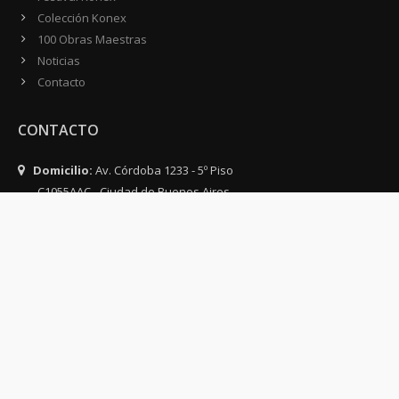
Colección Konex
100 Obras Maestras
Noticias
Contacto
CONTACTO
Domicilio:
Av. Córdoba 1233 - 5º Piso
C1055AAC - Ciudad de Buenos Aires
Argentina
Teléfono:
(54-11) 4816-0500
WhatsApp:
(54 911) 4071-1500
Email:
info@fundacionkonex.org