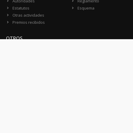
Autoridades
Reglamento
Estatutos
Esquema
Otras actividades
Premios recibidos
OTROS
Vamos a la música
Festival Konex
Colección Konex
100 Obras Maestras
Noticias
Contacto
CONTACTO
Domicilio:
Av. Córdoba 1233 - 5º Piso
C1055AAC - Ciudad de Buenos Aires
Argentina