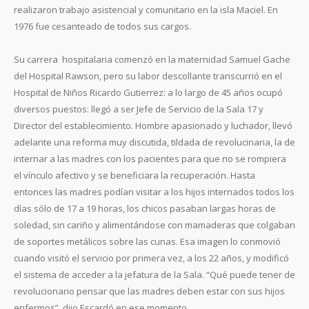
realizaron trabajo asistencial y comunitario en la isla Maciel. En
1976 fue cesanteado de todos sus cargos.
Su carrera hospitalaria comenzó en la maternidad Samuel Gache
del Hospital Rawson, pero su labor descollante transcurrió en el
Hospital de Niños Ricardo Gutierrez: a lo largo de 45 años ocupó
diversos puestos: llegó a ser Jefe de Servicio de la Sala 17 y
Director del establecimiento. Hombre apasionado y luchador, llevó
adelante una reforma muy discutida, tildada de revolucinaria, la de
internar a las madres con los pacientes para que no se rompiera
el vínculo afectivo y se beneficiara la recuperación. Hasta
entonces las madres podían visitar a los hijos internados todos los
días sólo de 17 a 19 horas, los chicos pasaban largas horas de
soledad, sin cariño y alimentándose con mamaderas que colgaban
de soportes metálicos sobre las cunas. Esa imagen lo conmovió
cuando visitó el servicio por primera vez, a los 22 años, y modificó
el sistema de acceder a la jefatura de la Sala. “Qué puede tener de
revolucionario pensar que las madres deben estar con sus hijos
enfermos”, dijo Escardó en ese momento.