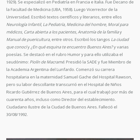
1929). Se especializó en Pediatría en Francia e Italia. Fue Decano de
la Facultad de Medicina (UBA, 1958). Luego Vicerrector de la
Universidad. Escribió textos científicos y literarios, entre ellos
Neurología Infantil
,
La Pediatría
,
Medicina del hombre
,
Moral para
médicos
,
Carta abierta a los pacientes
,
Anatomía de la familia
y
Manual de puericultura
, entre otros. Escribió los tangos
La ciudad
que conocí
y
¿En qué esquina te encuentro Buenos Aires?
y varias
poesías. Se destacó en el rubro Humor y para ello utilizaba el
seudónimo:
Piolín de Macramé
. Presidió la SADE y fue Miembro de
la Academia Argentina del Lunfardo. Comenzó su carrera
hospitalaria en la maternidad Samuel Gache del Hospital Rawson,
pero su labor descollante transcurrió en el Hospital de Niños
Ricardo Gutiérrez de Buenos Aires, para el cual trabajó por más de
cuarenta años, incluso como Director del establecimiento.
Ciudadano Ilustre de la Ciudad de Buenos Aires. Falleció el
30/08/1992.