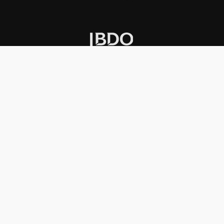
INSTITUCIONAL
PREMIOS KONEX
Carta del presidente
Cronología
Autoridades
Reglamento
Estatutos
Esquema
Otras actividades
Premios recibidos