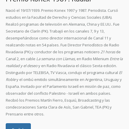
Nació el 19/07/1939. Premio Konex 1997 y 1987. Periodista. Cursó
estudios en la Facultad de Derecho y Ciencias Sociales (UBA).
Realizó programas de televisión en Alemania, China y EE.UU.. Fue
Secretario de Clarín (PK). Trabajó en los canales 7, 9 y 13,
desempeñándose como director internacional de Canal 11 y
realizando notas en 54 países. Fue Director Periodístico de Radio
Rivadavia (PK) y conductor de los programas noticiero
21 horas
de
Canal 2, en cable
La semana con Llamas
, en Radio Milenium
Entre la
realidad y el deseo
y en Radio Rivadavia el clásico Sexta edición.
Distinguido por TELEBISA, TV Vasca, condujo el programa cultural
El
Roble
y el ombú emitido simultáneamente en Argentina, Uruguay y
España. Invitado por el Parlamento Israelí en misión de paz, como
observador del conflicto Palestino - Israelí en ambos países.
Recibió los Premios Martín Fierro, Esquiú, Broadcasting y las
condecoraciones Santa Clara de Asís, San Gabriel, TEA (PK) y
Prensario entre otros.