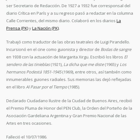
ser Secretario de Redacción. De 1927 a 1932 fue corresponsal del
diario Crítica en París y a su regreso pasó a redactar en la columna
Calle Corrientes, del mismo diario. Colaboró en los diarios
La
Prensa (PK)
y
La Nación (PK)
.
Trabajó como traductor de las obras teatrales de Luigi Pirandello.
Incursionó en el cine como guionista y director de
Bodas de sangre
en 1938 con la actuación de Margarita Xirgu. Escribió los libros
El
sendero de las tinieblas
(1921),
La dicha que me diste
(1965) y
Los
hermanos Podestá 1851-1945
(1969), entre otros, así también como
innumerables guiones radiales. Sus memorias las dejó reflejadas
en el libro
Al Pasar por el Tiempo
(1985).
Declarado Ciudadano Ilustre de la Ciudad de Buenos Aires, recibió
el Premio Pluma de Honor del PEN Club, la Orden del Porteño de la
Asociación Gardeliana Argentina y Gran Premio Nacional de las
Artes en tres ocasiones.
Falleció el 10/07/1986.