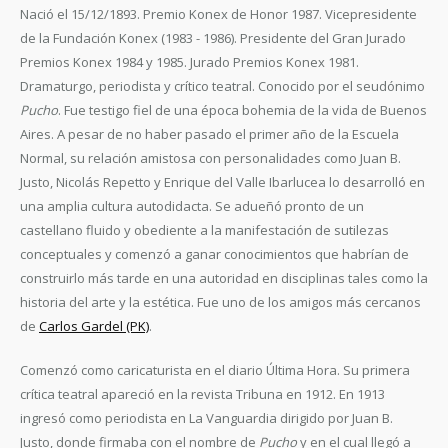
Nació el 15/12/1893. Premio Konex de Honor 1987. Vicepresidente
de la Fundación Konex (1983 - 1986). Presidente del Gran Jurado
Premios Konex 1984 y 1985. Jurado Premios Konex 1981.
Dramaturgo, periodista y crítico teatral. Conocido por el seudónimo
Pucho
. Fue testigo fiel de una época bohemia de la vida de Buenos
Aires. A pesar de no haber pasado el primer año de la Escuela
Normal, su relación amistosa con personalidades como Juan B.
Justo, Nicolás Repetto y Enrique del Valle Ibarlucea lo desarrolló en
una amplia cultura autodidacta. Se adueñó pronto de un
castellano fluido y obediente a la manifestación de sutilezas
conceptuales y comenzó a ganar conocimientos que habrían de
construirlo más tarde en una autoridad en disciplinas tales como la
historia del arte y la estética. Fue uno de los amigos más cercanos
de
Carlos Gardel (PK)
.
Comenzó como caricaturista en el diario Última Hora. Su primera
crítica teatral apareció en la revista Tribuna en 1912. En 1913
ingresó como periodista en La Vanguardia dirigido por Juan B.
Justo, donde firmaba con el nombre de
Pucho
y en el cual llegó a