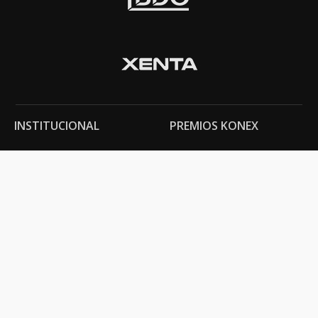
INSTITUCIONAL
PREMIOS KONEX
Carta del presidente
Cronología
Autoridades
Reglamento
Estatutos
Esquema
Otras actividades
Premios recibidos
OTROS
Vamos a la música
Festival Konex