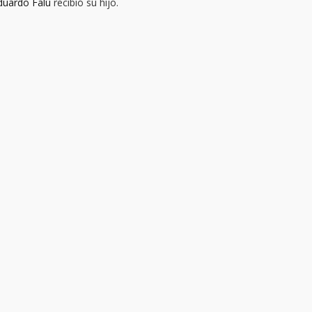
duardo Falú
r
ecibió su hijo.