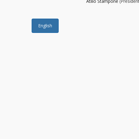
Atilio Stampone
(Presiden
English