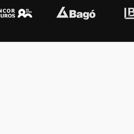
OS KONEX
OTROS
ología
Vamos a la música
lamento
Festival Konex
uema
Colección Konex
100 Obras Maestras
Noticias
Contacto