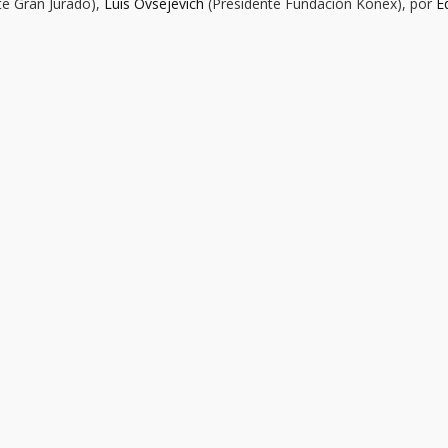
te Gran Jurado),
Luis Ovsejevich
(Presidente Fundación Konex), por
E