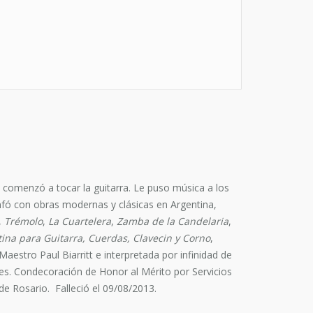
 comenzó a tocar la guitarra. Le puso música a los
nfó con obras modernas y clásicas en Argentina,
,
Trémolo
,
La Cuartelera
,
Zamba de la Candelaria
,
tina para Guitarra, Cuerdas, Clavecin y Corno
,
estro Paul Biarritt e interpretada por infinidad de
s. Condecoración de Honor al Mérito por Servicios
de Rosario. Falleció el 09/08/2013.