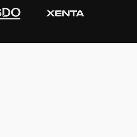
CONTACTO
Domicilio:
Av. Córdoba 1233 - 5º
Piso
C1055AAC - Ciudad de Buenos Aires
Argentina
Teléfono:
(54-11) 4816-0500