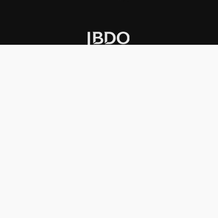
INSTITUCIONAL
PREMIOS KONEX
Carta del presidente
Cronología
Autoridades
Reglamento
Estatutos
Esquema
Otras actividades
Premios recibidos