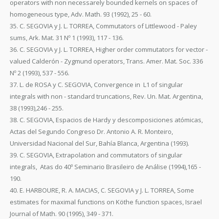
operators with non necessarely bounded kernels on spaces of
homogeneous type, Adv. Math. 93 (1992), 25 - 60.
35. C. SEGOVIA y J. L. TORREA, Commutators of Littlewood - Paley
sums, Ark. Mat. 31 Nº 1 (1993), 117 - 136.
36. C. SEGOVIA y J. L. TORREA, Higher order commutators for vector -
valued Calderón - Zygmund operators, Trans. Amer. Mat. Soc. 336
Nº 2 (1993), 537 - 556.
37. L. de ROSA y C. SEGOVIA, Convergence in L1 of singular
integrals with non - standard truncations, Rev. Un. Mat. Argentina,
38 (1993),246 - 255.
38. C. SEGOVIA, Espacios de Hardy y descomposiciones atómicas,
Actas del Segundo Congreso Dr. Antonio A. R. Monteiro,
Universidad Nacional del Sur, Bahía Blanca, Argentina (1993).
39. C. SEGOVIA, Extrapolation and commutators of singular
integrals, Atas do 40º Seminario Brasileiro de Análise (1994),165 -
190.
40. E. HARBOURE, R. A. MACIAS, C. SEGOVIA y J. L. TORREA, Some
estimates for maximal functions on Köthe function spaces, Israel
Journal of Math. 90 (1995), 349 - 371.