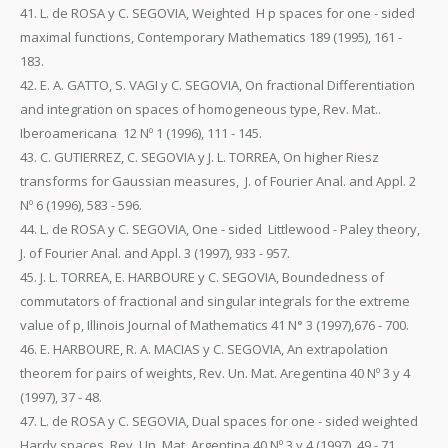
41. L. de ROSA y C. SEGOVIA, Weighted H p spaces for one - sided
maximal functions, Contemporary Mathematics 189 (1995), 161 -
183.
42. E. A. GATTO, S. VAGI y C. SEGOVIA, On fractional Differentiation
and integration on spaces of homogeneous type, Rev. Mat..
Iberoamericana 12 Nº 1 (1996), 111 - 145.
43. C. GUTIERREZ, C. SEGOVIA y J. L. TORREA, On higher Riesz
transforms for Gaussian measures, J. of Fourier Anal. and Appl. 2
Nº 6 (1996), 583 - 596.
44. L. de ROSA y C. SEGOVIA, One - sided Littlewood - Paley theory,
J. of Fourier Anal. and Appl. 3 (1997), 933 - 957.
45. J. L. TORREA, E. HARBOURE y C. SEGOVIA, Boundedness of
commutators of fractional and singular integrals for the extreme
value of p, Illinois Journal of Mathematics 41 N° 3 (1997),676 - 700.
46. E. HARBOURE, R. A. MACIAS y C. SEGOVIA, An extrapolation
theorem for pairs of weights, Rev. Un. Mat. Aregentina 40 Nº 3 y 4
(1997), 37 - 48.
47. L. de ROSA y C. SEGOVIA, Dual spaces for one - sided weighted
Hardy spaces, Rev. Un. Mat. Argentina 40 Nº 3 y 4 (1997), 49 - 71.