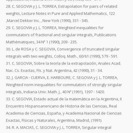
28. C. SEGOVIA y J. L. TORREA, Extrapolation for pairs of related
weights, Lecture Notes in Pure and Applied Mathematics, 122
,Marcel Dekker Inc. , New York (1990), 331 - 345.
29. C. SEGOVIA y J. L. TORREA, Weighted inequalities for
commutators of fractional and singular integrals, Publications
Mathématiques, 34 Nº 1 (1990), 209 - 235.
30. L. de ROSA y C. SEGOVIA, Convergence of truncated singular
integrals with two weights, Colloq. Math., 60/61 (1990), 579 - 591.
31. C. SEGOVIA, Sobre la teoría de la extrapolación, Anales Acad.
Nac. Cs. Exactas, Fís. y Nat. Argentina, 42 (1990), 31 - 34.
32. J. GARCIA - CUERVA, E. HARBOURE, C. SEGOVIA y J. L. TORREA,
Weighted norm inequalities for commutators of strongly singular
integrals, Indiana Univ. Math. J., 40 Nº (1991), 1397 - 1420.
33. C. SEGOVIA, Estado actual de la matemática en la Argentina, II
Encuentro Hispanoanericano de Historia de las Ciencias, Real
Academia de Ciencias, España, y Academia Nacional de Ciencias
Exactas, Físicas y Naturales, Argentina, Madrid, (1991).
34. R. A. MACIAS, C. SEGOVIA y J. L. TORREA, Singular integral