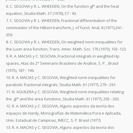
6. C. SEGOVIA y R. L. WHEEDEN, On the function gl* and the heat
equation, Studia Math. 37 (1970), 57 - 93.
7. C. SEGOVIA y R. L. WHEEDEN, Fractional differentiation of the
commutator of the Hilbert transform, J. of Funct. Anal. 8 (1971),341 -
359.
8. C. SEGOVIA y R. L. WHEEDEN, On weighted norm inequalities for
the Lusin area function, Trans. Amer. Math. Soc. 176 (1973), 103 -123.
9. R. A. MACIAS y C. SEGOVIA, Fractional integrals in weighted Hp
spaces, Atas do 2° Seminario Brasileiro de Análise, S. P. , Brasil
(1975), 187 - 196.
10. R. A. MACIAS y C. SEGOVIA, Weighted norm inequalities for
parabolic fractional integrals, Studia Math. 61 (1977), 279 - 291.
11. N. AGUILERA y C. SEGOVIA, Weighted norm inequalities relating
the gl* and the area functions, Studia Math. 61 (1977), 293 - 303.
12. R. A. MACIAS y C. SEGOVIA, Alguns aspectos da teoría dos
espaços de Hardy, Monografías de Matemática Pura e Aplicada,
Univ. Estadual de Campinas, IMECC, S. P. Brasil (1977).
13. R. A. MACIAS y C. SEGOVIA, Alguns aspectos da teoría dos