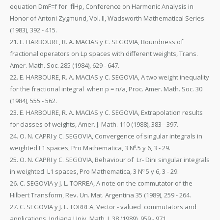
equation DmF=f for fÎHp, Conference on Harmonic Analysis in
Honor of Antoni Zygmund, Vol. II, Wadsworth Mathematical Series
(1983), 392 - 415.
21. E. HARBOURE, R. A. MACIAS y C. SEGOVIA, Boundness of
fractional operators on Lp spaces with different weights, Trans.
Amer. Math. Soc. 285 (1984), 629 - 647.
22. E. HARBOURE, R. A. MACIAS y C. SEGOVIA, A two weight inequality
for the fractional integral when p = n/a, Proc. Amer. Math. Soc. 30
(1984), 555 - 562.
23. E. HARBOURE, R. A. MACIAS y C. SEGOVIA, Extrapolation results
for classes of weights, Amer. J. Math. 110 (1988), 383 - 397.
24. O. N. CAPRI y C. SEGOVIA, Convergence of singular integrals in
weighted L1 spaces, Pro Mathematica, 3 Nº.5 y 6, 3 - 29.
25. O. N. CAPRI y C. SEGOVIA, Behaviour of Lr- Dini singular integrals
in weighted L1 spaces, Pro Mathematica, 3 Nº 5 y 6, 3 - 29.
26. C. SEGOVIA y J. L. TORREA, A note on the commutator of the
Hilbert Transform, Rev. Un. Mat. Argentina 35 (1989), 259 - 264.
27. C. SEGOVIA y J. L. TORREA, Vector - valued commutators and
applications, Indiana Univ. Math. J. 38 (1989), 959 - 971.