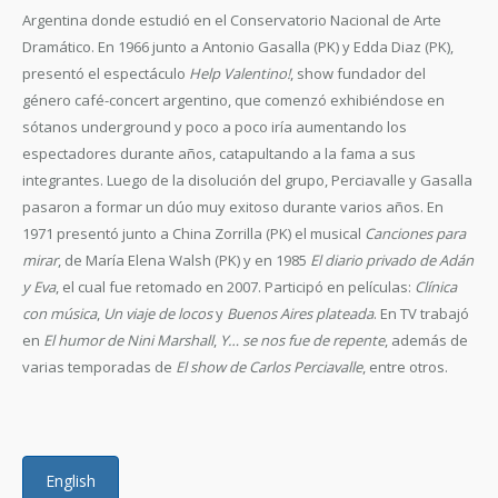
Argentina donde estudió en el Conservatorio Nacional de Arte
Dramático. En 1966 junto a Antonio Gasalla (PK) y Edda Diaz (PK),
presentó el espectáculo
Help Valentino!
, show fundador del
género café-concert argentino, que comenzó exhibiéndose en
sótanos underground y poco a poco iría aumentando los
espectadores durante años, catapultando a la fama a sus
integrantes. Luego de la disolución del grupo, Perciavalle y Gasalla
pasaron a formar un dúo muy exitoso durante varios años. En
1971 presentó junto a China Zorrilla (PK) el musical
Canciones para
mirar
, de María Elena Walsh (PK) y en 1985
El diario privado de Adán
y Eva
, el cual fue retomado en 2007. Participó en películas:
Clínica
con música
,
Un viaje de locos
y
Buenos Aires plateada
. En TV trabajó
en
El humor de Nini Marshall
,
Y… se nos fue de repente
, además de
varias temporadas de
El show de Carlos Perciavalle
, entre otros.
English