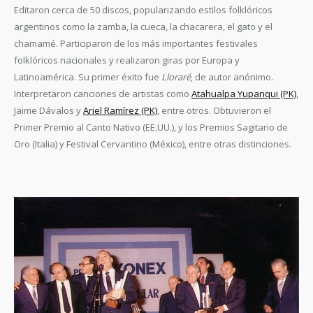
Editaron cerca de 50 discos, popularizando estilos folklóricos
argentinos como la zamba, la cueca, la chacarera, el gato y el
chamamé. Participaron de los más importantes festivales
folklóricos nacionales y realizaron giras por Europa y
Latinoamérica. Su primer éxito fue
Lloraré
, de autor anónimo.
Interpretaron canciones de artistas como
Atahualpa Yupanqui (PK)
,
Jaime Dávalos y
Ariel Ramírez (PK)
, entre otros. Obtuvieron el
Primer Premio al Canto Nativo (EE.UU.), y los Premios Sagitario de
Oro (Italia) y Festival Cervantino (México), entre otras distinciones.