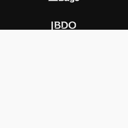
INSTITUCIONAL
PREMIOS KONEX
Carta del presidente
Cronología
Autoridades
Reglamento
Estatutos
Esquema
Otras actividades
Premios recibidos