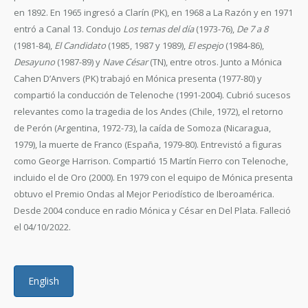
en 1892. En 1965 ingresó a Clarín (PK), en 1968 a La Razón y en 1971
entró a Canal 13. Condujo
Los temas del día
(1973-76),
De 7 a 8
(1981-84),
El Candidato
(1985, 1987 y 1989),
El espejo
(1984-86),
Desayuno
(1987-89) y
Nave César
(TN), entre otros. Junto a Mónica
Cahen D’Anvers (PK) trabajó en Mónica presenta (1977-80) y
compartió la conducción de Telenoche (1991-2004). Cubrió sucesos
relevantes como la tragedia de los Andes (Chile, 1972), el retorno
de Perón (Argentina, 1972-73), la caída de Somoza (Nicaragua,
1979), la muerte de Franco (España, 1979-80). Entrevistó a figuras
como George Harrison. Compartió 15 Martín Fierro con Telenoche,
incluido el de Oro (2000). En 1979 con el equipo de Mónica presenta
obtuvo el Premio Ondas al Mejor Periodístico de Iberoamérica.
Desde 2004 conduce en radio Mónica y César en Del Plata. Falleció
el 04/10/2022.
English