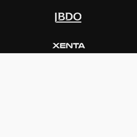
INSTITUCIONAL
PREMIOS KONEX
Carta del presidente
Cronología
Autoridades
Reglamento
Estatutos
Esquema
Otras actividades
Premios recibidos
OTROS