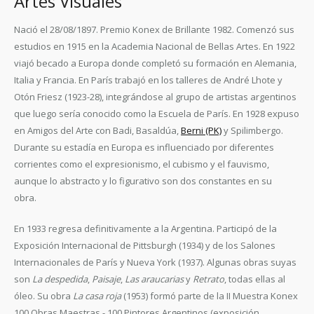
Artes Visuales
Nació el 28/08/1897. Premio Konex de Brillante 1982. Comenzó sus
estudios en 1915 en la Academia Nacional de Bellas Artes. En 1922
viajó becado a Europa donde completó su formación en Alemania,
Italia y Francia. En París trabajó en los talleres de André Lhote y
Otón Friesz (1923-28), integrándose al grupo de artistas argentinos
que luego sería conocido como la Escuela de París. En 1928 expuso
en Amigos del Arte con Badi, Basaldúa,
Berni (PK)
y Spilimbergo.
Durante su estadía en Europa es influenciado por diferentes
corrientes como el expresionismo, el cubismo y el fauvismo,
aunque lo abstracto y lo figurativo son dos constantes en su
obra.
En 1933 regresa definitivamente a la Argentina. Participó de la
Exposición Internacional de Pittsburgh (1934) y de los Salones
Internacionales de París y Nueva York (1937). Algunas obras suyas
son
La despedida
,
Paisaje
,
Las araucarias
y
Retrato
, todas ellas al
óleo. Su obra
La casa roja
(1953) formó parte de la II Muestra Konex
100 Obras Maestras - 100 Pintores Argentinos (exposición