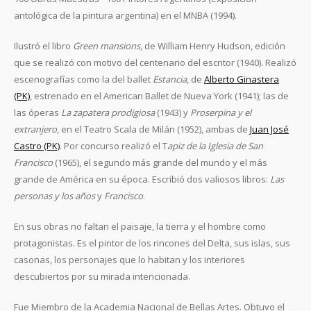
antológica de la pintura argentina) en el MNBA (1994).
Ilustró el libro
Green mansions
, de William Henry Hudson, edición
que se realizó con motivo del centenario del escritor (1940). Realizó
escenografías como la del ballet
Estancia
, de
Alberto Ginastera
(PK)
, estrenado en el American Ballet de Nueva York (1941); las de
las óperas
La zapatera prodigiosa
(1943) y
Proserpina y el
extranjero
, en el Teatro Scala de Milán (1952), ambas de
Juan José
Castro (PK)
. Por concurso realizó el T
apiz de la Iglesia de San
Francisco
(1965), el segundo más grande del mundo y el más
grande de América en su época. Escribió dos valiosos libros:
Las
personas y los años
y
Francisco
.
En sus obras no faltan el paisaje, la tierra y el hombre como
protagonistas. Es el pintor de los rincones del Delta, sus islas, sus
casonas, los personajes que lo habitan y los interiores
descubiertos por su mirada intencionada.
Fue Miembro de la Academia Nacional de Bellas Artes. Obtuvo el