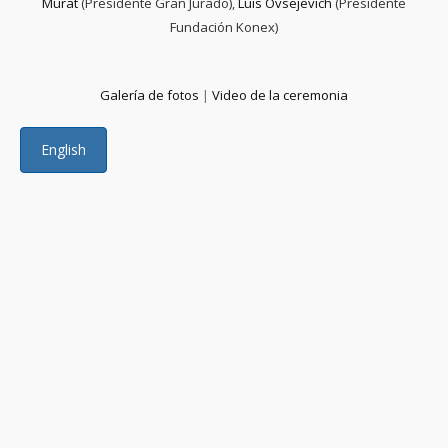
Murat
(Presidente Gran Jurado),
Luis Ovsejevich
(Presidente
Fundación Konex)
Galería de fotos
|
Video de la ceremonia
English