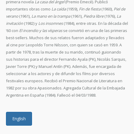
primera novela
La casa del ángel
(Premio Emecé). Publicó
importantes obras como
La caída
(1959),
Fin de fiesta
(1960),
Piel de
verano
(1961),
La mano en la trampa
(1961),
Piedra libre
(1976),
La
invitación
(1982) y
Los insomnes
(1984), entre otras. En la década del
‘60 con
El incendio y las vísperas
se convirtió en una de las primeras
best-sellers. Muchos de sus relatos fueron adaptados y llevados
al cine por Leopoldo Torre Nilsson, con quien se casó en 1959. A
partir de 1978, tras la muerte de su marido, continuó guionando
sus historias para el director Fernando Ayala (PK), Nicolás Sarquis,
Javier Torre (PK) y Manuel Antín (PK). Además, fue encargada de
seleccionar a los actores y de difundir los films por diversos
festivales europeos. Recibió el Premio Nacional de Literatura en
1982 por su obra Apasionados. Agregada Cultural de la Embajada
Argentina en España (1984). Falleció el 04/03/1988.
English