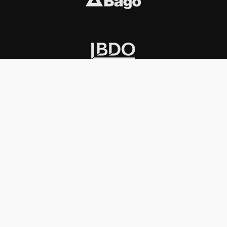
INSTITUCIONAL
PREMIOS KONEX
Carta del presidente
Cronología
Autoridades
Reglamento
Estatutos
Esquema
Otras actividades
Premios recibidos