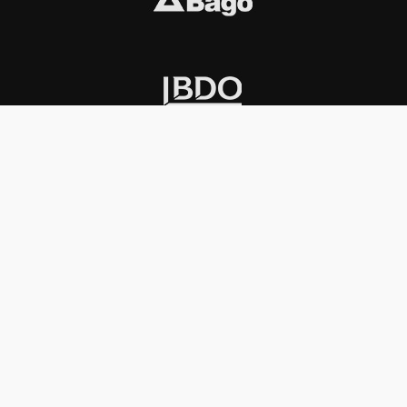
INSTITUCIONAL
PREMIOS KONEX
Carta del presidente
Cronología
Autoridades
Reglamento
Estatutos
Esquema
Otras actividades
Premios recibidos