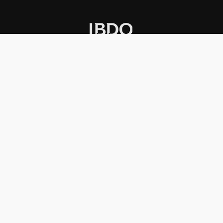
INSTITUCIONAL
PREMIOS KONEX
Carta del presidente
Cronología
Autoridades
Reglamento
Estatutos
Esquema
Otras actividades
Premios recibidos
OTROS