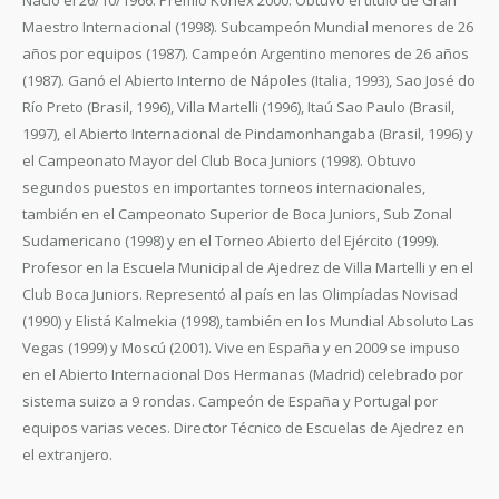
Nació el 26/10/1966. Premio Konex 2000. Obtuvo el título de Gran
Maestro Internacional (1998). Subcampeón Mundial menores de 26
años por equipos (1987). Campeón Argentino menores de 26 años
(1987). Ganó el Abierto Interno de Nápoles (Italia, 1993), Sao José do
Río Preto (Brasil, 1996), Villa Martelli (1996), Itaú Sao Paulo (Brasil,
1997), el Abierto Internacional de Pindamonhangaba (Brasil, 1996) y
el Campeonato Mayor del Club Boca Juniors (1998). Obtuvo
segundos puestos en importantes torneos internacionales,
también en el Campeonato Superior de Boca Juniors, Sub Zonal
Sudamericano (1998) y en el Torneo Abierto del Ejército (1999).
Profesor en la Escuela Municipal de Ajedrez de Villa Martelli y en el
Club Boca Juniors. Representó al país en las Olimpíadas Novisad
(1990) y Elistá Kalmekia (1998), también en los Mundial Absoluto Las
Vegas (1999) y Moscú (2001). Vive en España y en 2009 se impuso
en el Abierto Internacional Dos Hermanas (Madrid) celebrado por
sistema suizo a 9 rondas. Campeón de España y Portugal por
equipos varias veces. Director Técnico de Escuelas de Ajedrez en
el extranjero.