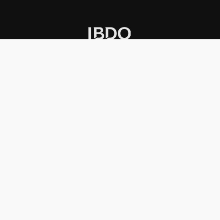
INSTITUCIONAL
PREMIOS KONEX
Carta del presidente
Cronología
Autoridades
Reglamento
Estatutos
Esquema
Otras actividades
Premios recibidos
OTROS