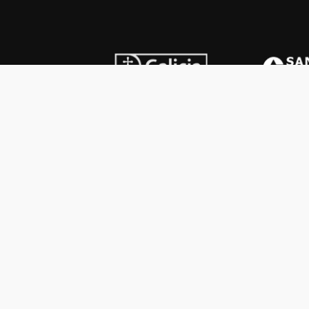
INSTITUCIONAL
PREMI
Carta del presidente
Cron
Autoridades
Reg
Estatutos
Esq
Otras actividades