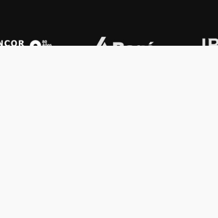
OS KONEX
OTROS
ología
Vamos a la música
lamento
Festival Konex
uema
Colección Konex
100 Obras Maestras