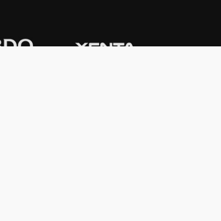
CONTACTO
Domicilio:
Av. Córdoba 1233 - 5º
Piso
C1055AAC - Ciudad de Buenos Aires
Argentina