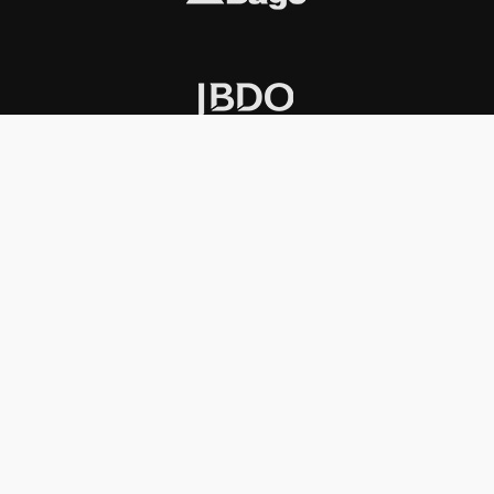
INSTITUCIONAL
PREMIOS KONEX
Carta del presidente
Cronología
Autoridades
Reglamento
Estatutos
Esquema
Otras actividades
Premios recibidos