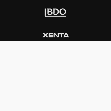
INSTITUCIONAL
PREMIOS KONEX
Carta del presidente
Cronología
Autoridades
Reglamento
Estatutos
Esquema
Otras actividades
Premios recibidos
OTROS