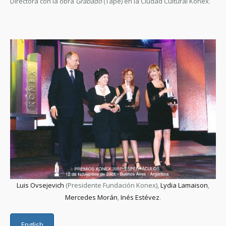
Directora con la obra
Grabado
(Tape) en la Ciudad Cultural Konex.
Luis Ovsejevich
(Presidente Fundación Konex),
Lydia Lamaison
,
Mercedes Morán
,
Inés Estévez
.
English