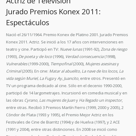
Actriz de Televisión
Jurado Premios Konex 2011:
Espectáculos
Nació el 26/11/1964. Premio Konex de Platino 2001. Jurado Premios
Konex 2011. Actriz. Se inició a los 17 años con intervenciones en
teatro y cine. Participó en TV:
Nueve lunas
(1991-92),
Zona de riesgo
(1993),
De poeta y de loco
(1996),
Verdad consecuencia
(1998),
Vulnerables
(1999-2000),
Tiempofinal
(2000),
Mujeres asesinas
y
Criminal
(2005). En cine:
Matar al abuelito, La nave de los locos, La
vida según Muriel, La Fuga
y
Ay, Juancito
, entre otros. Presentó en
TV un programa dedicado al cine. Sólo en el decenio 1990-2000,
participó de 14 largometrajes. Incursionó en comedia musical y en
las obras
Cyrano
,
Las mujeres de Juan
y
Ha llegado un inspector
,
entre otras. Recibió 3 Premios Martín Fierro (1999, 2000 y 2005), 2
Cóndor de Plata (1993 y 1995), el Premio Mejor Actriz en los
Festivales de Cine de Biarritz (1994) y de Huelva (1997), y 2 ACE
(1991 y 2004), entre otras distinciones. En 2008 se inició como