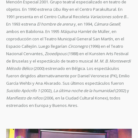
Mención Especial 2001. Grupo teatral especializado en teatro de
objetos. En 1990 estrena
Ubu Rey
en el Centro Parakultural. En
1991 presenta en el Centro Cultural Recoleta
Variaciones sobre B
...
En 1993 estrena
El hombre de arena
y, en 1994,
Cámara Gesell
;
ambos en Babilonia. En 1995
Máquina Hamlet
de Müller, en
coproducción con el Teatro Municipal General San Martín, en el
Espacio Callejón. Luego llegarían
Circonegro
(1996) en el Teatro
Nacional Cervantes,
Zooedipous
(1988) en el Kunsten Arts Festival
de Bruselas y el espectáculo de teatro musical
M. M. B. Monteverdi
Método Bélico
(2000) estrenado en Bélgica. Los espectáculos
fueron dirigidos alternativamente por Daniel Veronese (PK), Emilio
García Wehbi y Ana Alvarado. Sus últimos espectáculos fueron
Suicidio Apócrifo 1
(2002),
La última noche de la humanidad
(2002) y
Manifiesto de niños
(2006, en la Ciudad Cultural Konex), todos
estrenados en Europa y Buenos Aires.