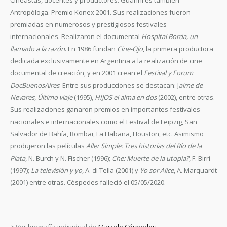
Cineastas, docentes y productores. Guarini es también
Antropóloga. Premio Konex 2001. Sus realizaciones fueron
premiadas en numerosos y prestigiosos festivales
internacionales. Realizaron el documental
Hospital Borda, un
llamado a la razón
. En 1986 fundan
Cine-Ojo
, la primera productora
dedicada exclusivamente en Argentina a la realización de cine
documental de creación, y en 2001 crean el
Festival y Forum
DocBuenosAires
. Entre sus producciones se destacan: J
aime de
Nevares
,
Último viaje
(1995),
HIJOS el alma en dos
(2002), entre otras.
Sus realizaciones ganaron premios en importantes festivales
nacionales e internacionales como el Festival de Leipzig, San
Salvador de Bahía, Bombai, La Habana, Houston, etc. Asimismo
produjeron las películas
Aller Simple: Tres historias del Río de la
Plata
, N. Burch y N. Fischer (1996);
Che: Muerte de la utopía?
, F. Birri
(1997);
La televisión y yo
, A. di Tella (2001) y
Yo sor Alice
, A. Marquardt
(2001) entre otras. Céspedes falleció el 05/05/2020.