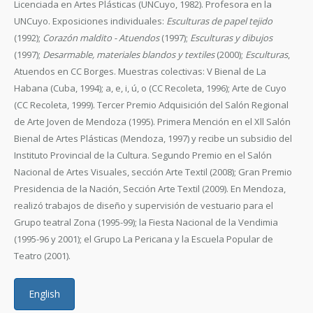
Licenciada en Artes Plásticas (UNCuyo, 1982). Profesora en la
UNCuyo. Exposiciones individuales:
Esculturas de papel tejido
(1992);
Corazón maldito - Atuendos
(1997);
Esculturas y dibujos
(1997);
Desarmable, materiales blandos y textiles
(2000);
Esculturas
,
Atuendos en CC Borges. Muestras colectivas: V Bienal de La
Habana (Cuba, 1994); a, e, i, ú, o (CC Recoleta, 1996); Arte de Cuyo
(CC Recoleta, 1999). Tercer Premio Adquisición del Salón Regional
de Arte Joven de Mendoza (1995). Primera Mención en el Xll Salón
Bienal de Artes Plásticas (Mendoza, 1997) y recibe un subsidio del
Instituto Provincial de la Cultura. Segundo Premio en el Salón
Nacional de Artes Visuales, sección Arte Textil (2008); Gran Premio
Presidencia de la Nación, Sección Arte Textil (2009). En Mendoza,
realizó trabajos de diseño y supervisión de vestuario para el
Grupo teatral Zona (1995-99); la Fiesta Nacional de la Vendimia
(1995-96 y 2001); el Grupo La Pericana y la Escuela Popular de
Teatro (2001).
English