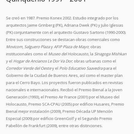
Se creó en 1987. Premio Konex 2002. Estudio integrado por los
arquitectos Jaime Grinberg (PK), Adriana Dwek (PK) y Julio Iglesias
(PK) conjuntamente con el arquitecto Gustavo Sartorio (1990-2000).
Entre sus construcciones se destacan obras comerciales como
Movicom
,
Salguero Plaza
y
AFIP Plaza de Mayo
; obras
institucionales como el
Museo del Holocausto
, la
Sinagoga Mishkan
y el
Hogar de Ancianos Le Dor Va Dor
; obras urbanas como el
Corredor Verde del Oeste
y el
Polo Educativo Saavedra
para el
Gobierno de la Ciudad de Buenos Aires, así como el master plan
para el Cerro Bayo. Los proyectos fueron publicados en revistas
nacionales e internacionales. Recibió el Premio Bienal a la Joven
Generación (1993), el Premio Air France (2001) por el Museo del
Holocausto, Premio SCA-CPAU (2005) por edificio Husares, Premio
Bienal mejor instalación (2009), Premio Década UP Mención
Especial (2009) por edificio GreenGolf y el Segundo Premio
Pabellón de Frankfurt (2009), entre otras distinciones.