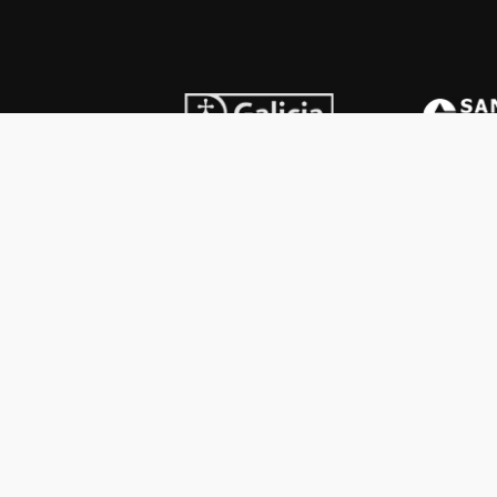
INSTITUCIONAL
PREMI
Carta del presidente
Cron
Autoridades
Reg
Estatutos
Esq