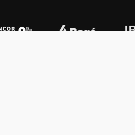
OS KONEX
OTROS
ología
Vamos a la música
lamento
Festival Konex
uema
Colección Konex