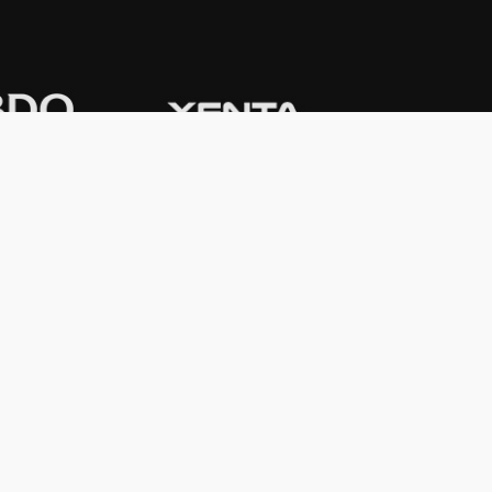
CONTACTO
Domicilio:
Av. Córdoba 1233 - 5º
Piso
C1055AAC - Ciudad de Buenos Aires