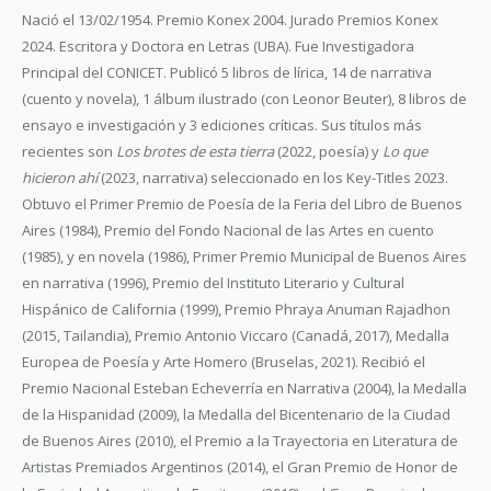
Nació el 13/02/1954. Premio Konex 2004. Jurado Premios Konex
2024. Escritora y Doctora en Letras (UBA). Fue Investigadora
Principal del CONICET. Publicó 5 libros de lírica, 14 de narrativa
(cuento y novela), 1 álbum ilustrado (con Leonor Beuter), 8 libros de
ensayo e investigación y 3 ediciones críticas. Sus títulos más
recientes son
Los brotes de esta tierra
(2022, poesía) y
Lo que
hicieron ahí
(2023, narrativa) seleccionado en los Key-Titles 2023.
Obtuvo el Primer Premio de Poesía de la Feria del Libro de Buenos
Aires (1984), Premio del Fondo Nacional de las Artes en cuento
(1985), y en novela (1986), Primer Premio Municipal de Buenos Aires
en narrativa (1996), Premio del Instituto Literario y Cultural
Hispánico de California (1999), Premio Phraya Anuman Rajadhon
(2015, Tailandia), Premio Antonio Viccaro (Canadá, 2017), Medalla
Europea de Poesía y Arte Homero (Bruselas, 2021). Recibió el
Premio Nacional Esteban Echeverría en Narrativa (2004), la Medalla
de la Hispanidad (2009), la Medalla del Bicentenario de la Ciudad
de Buenos Aires (2010), el Premio a la Trayectoria en Literatura de
Artistas Premiados Argentinos (2014), el Gran Premio de Honor de