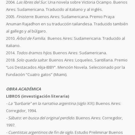
2004.
Las libres del Sur.
Una novela sobre Victoria Ocampo. Buenos
Aires: Sudamericana. Traducido al italiano y al inglés.
2005.
Finisterre
. Buenos Aires: Sudamericana. Premio Praya
Anuman Rajadhon en su traducción tailandesa. Traducido también
al gallego y al búlgaro.
2010.
Árbol de Familia
. Buenos Aires: Sudamericana. Traducido al
italiano.
2014.
Todos éramos hijos
. Buenos Aires: Sudamericana.
2018.
Solo queda saltar
. Buenos Aires: Loqueleo, Santillana. Premio
“Los Destacados Alija-IBBY”. Mención Novela. Seleccionado por la
Fundación “Cuatro gatos” (Miami).
OBRA ACADÉMICA
LIBROS (investigación literaria)
- La "barbarie" en la narrativa argentina (siglo XIX)
. Buenos Aires:
Corregidor, 1994.
- Sábato: en busca del original perdido
. Buenos Aires: Corregidor,
1997.
- Cuentistas argentinos de fin de siglo
. Estudio Preliminar Buenos