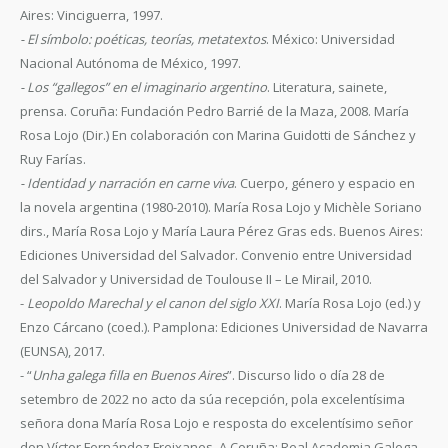
Aires: Vinciguerra, 1997.
- El símbolo: poéticas, teorías, metatextos
. México: Universidad
Nacional Autónoma de México, 1997.
- Los “gallegos” en el imaginario argentino
. Literatura, sainete,
prensa. Coruña: Fundación Pedro Barrié de la Maza, 2008. María
Rosa Lojo (Dir.) En colaboración con Marina Guidotti de Sánchez y
Ruy Farías.
- Identidad y narración en carne viva
. Cuerpo, género y espacio en
la novela argentina (1980-2010). María Rosa Lojo y Michèle Soriano
dirs., María Rosa Lojo y María Laura Pérez Gras eds. Buenos Aires:
Ediciones Universidad del Salvador. Convenio entre Universidad
del Salvador y Universidad de Toulouse II – Le Mirail, 2010.
-
Leopoldo Marechal y el canon del siglo XXI
. María Rosa Lojo (ed.) y
Enzo Cárcano (coed.). Pamplona: Ediciones Universidad de Navarra
(EUNSA), 2017.
- “
Unha galega filla en Buenos Aires
”. Discurso lido o día 28 de
setembro de 2022 no acto da súa recepción, pola excelentísima
señora dona María Rosa Lojo e resposta do excelentísimo señor
don Víctor Fernández Freixanes. A Coruña: Real Academia Galega,