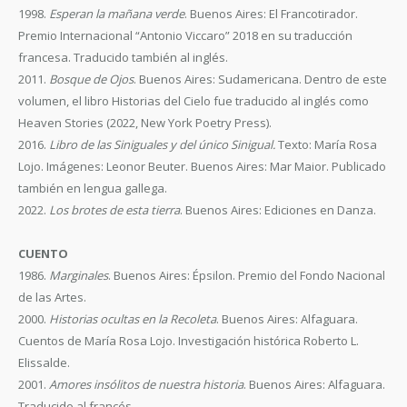
1998.
Esperan la mañana verde
. Buenos Aires: El Francotirador.
Premio Internacional “Antonio Viccaro” 2018 en su traducción
francesa. Traducido también al inglés.
2011.
Bosque de Ojos
. Buenos Aires: Sudamericana. Dentro de este
volumen, el libro Historias del Cielo fue traducido al inglés como
Heaven Stories (2022, New York Poetry Press).
2016.
Libro de las Siniguales y del único Sinigual.
Texto: María Rosa
Lojo. Imágenes: Leonor Beuter. Buenos Aires: Mar Maior. Publicado
también en lengua gallega.
2022.
Los brotes de esta tierra
. Buenos Aires: Ediciones en Danza.
CUENTO
1986.
Marginales
. Buenos Aires: Épsilon. Premio del Fondo Nacional
de las Artes.
2000.
Historias ocultas en la Recoleta
. Buenos Aires: Alfaguara.
Cuentos de María Rosa Lojo. Investigación histórica Roberto L.
Elissalde.
2001.
Amores insólitos de nuestra historia
. Buenos Aires: Alfaguara.
Traducido al francés.