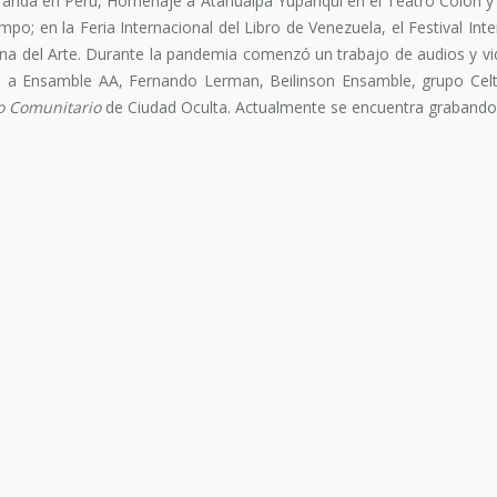
randa en Perú, Homenaje a Atahualpa Yupanqui en el Teatro Colón y e
o; en la Feria Internacional del Libro de Venezuela, el Festival In
sina del Arte. Durante la pandemia comenzó un trabajo de audios y v
 a Ensamble AA, Fernando Lerman, Beilinson Ensamble, grupo Celt
o Comunitario
de Ciudad Oculta. Actualmente se encuentra grabando 