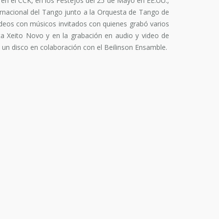
n el CCK, en los Festejos del 25 de Mayo en EE.UU.,
ternacional del Tango junto a la Orquesta de Tango de
ideos con músicos invitados con quienes grabó varios
a Xeito Novo y en la grabación en audio y video de
un disco en colaboración con el Beilinson Ensamble.