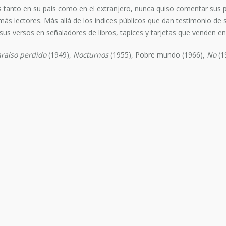
nes tanto en su país como en el extranjero, nunca quiso comentar sus 
 más lectores. Más allá de los índices públicos que dan testimonio d
sus versos en señaladores de libros, tapices y tarjetas que venden 
araíso perdido
(1949),
Nocturnos
(1955), Pobre mundo (1966),
No
(1