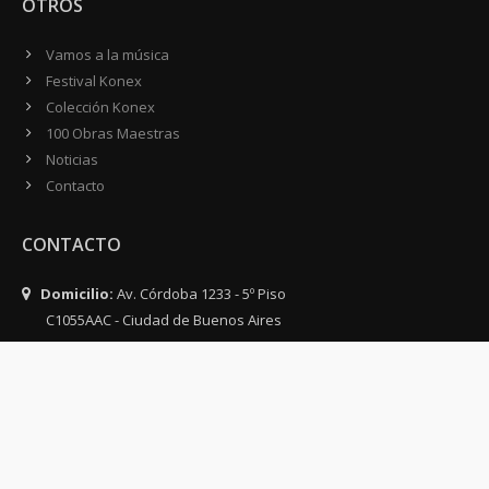
OTROS
Vamos a la música
Festival Konex
Colección Konex
100 Obras Maestras
Noticias
Contacto
CONTACTO
Domicilio:
Av. Córdoba 1233 - 5º Piso
C1055AAC - Ciudad de Buenos Aires
Argentina
Teléfono:
(54-11) 4816-0500
WhatsApp:
(54 911) 4071-1500
Email:
info@fundacionkonex.org