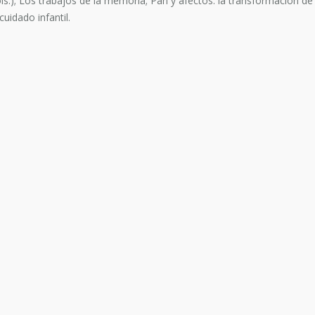
.); Los trabajos de la memoria; Pan y afectos: la transformación de la
uidado infantil.