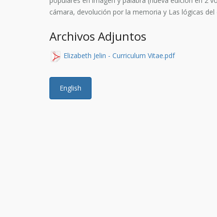
populares en imagen y palabra (nueva edición en 2 vols
cámara, devolución por la memoria y Las lógicas del c
Archivos Adjuntos
Elizabeth Jelin - Curriculum Vitae.pdf
English