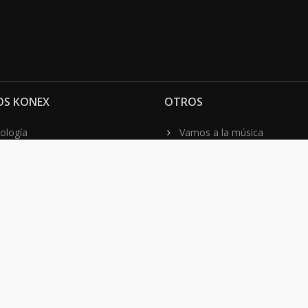
OS KONEX
OTROS
ología
Vamos a la música
lamento
Festival Konex
uema
Colección Konex
100 Obras Maestras
Noticias
Contacto