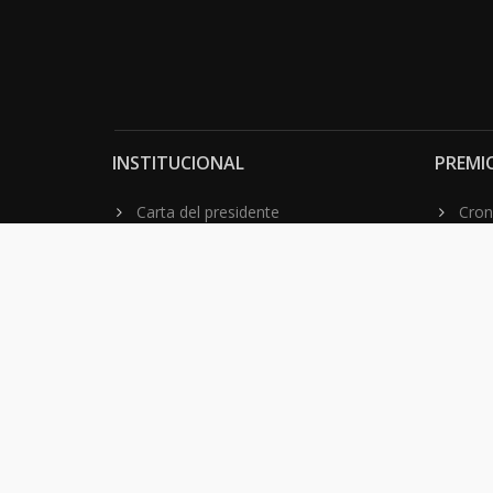
INSTITUCIONAL
PREMI
Carta del presidente
Cron
Autoridades
Reg
Estatutos
Esq
Otras actividades
Premios recibidos