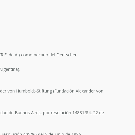
(R.F. de A.) como becario del Deutscher
Argentina).
xander von Humboldt-Stiftung (Fundación Alexander von
idad de Buenos Aires, por resolución 14881/84, 22 de
resolución 405/86 del 5 de junio de 1986.