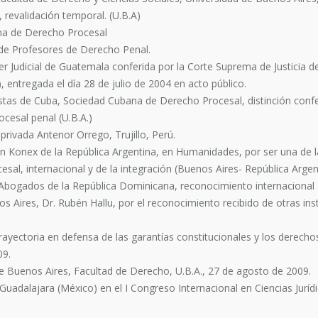
 revalidación temporal. (U.B.A)
ina de Derecho Procesal
de Profesores de Derecho Penal.
 Judicial de Guatemala conferida por la Corte Suprema de Justicia de
, entregada el día 28 de julio de 2004 en acto público.
stas de Cuba, Sociedad Cubana de Derecho Procesal, distinción confe
ocesal penal (U.B.A.)
rivada Antenor Orrego, Trujillo, Perú.
 Konex de la República Argentina, en Humanidades, por ser una de la
sal, internacional y de la integración (Buenos Aires- República Argen
bogados de la República Dominicana, reconocimiento internacional al
os Aires, Dr. Rubén Hallu, por el reconocimiento recibido de otras ins
rayectoria en defensa de las garantías constitucionales y los derech
09.
e Buenos Aires, Facultad de Derecho, U.B.A., 27 de agosto de 2009.
Guadalajara (México) en el I Congreso Internacional en Ciencias Jurí