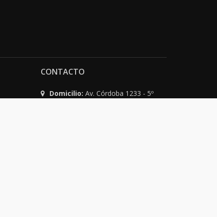
CONTACTO
Domicilio:
Av. Córdoba 1233 - 5º
Piso
C1055AAC - Ciudad de Buenos Aires
Argentina
Teléfono:
(54-11) 4816-0500
WhatsApp:
(54 911) 4071-1500
Email:
info@fundacionkonex.org