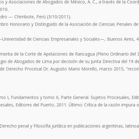
os y Asociaciones de Abogados de México, A. C., a través de la Coo
2010.
edro — Chimbote, Perú (3/10/2011).
ro Honorario y Distinguido de la Asociación de Ciencias Penales de l
—Universidad de Ciencias Empresariales y Sociales—, Buenos Aires, 
merita de la Corte de Apelaciones de Rancagua (Pleno Ordinario del 
egio de Abogados de Lima por decisión de su Junta Directiva del 19 
 de Derecho Procesal Dr. Augusto Mario Morello, marzo 2015, "recono
mo I, Fundamentos y tomo II, Parte General. Sujetos Procesales, Edito
cesales, Editores del Puerto, 2011. Último: Crítica de la razón impura
erecho penal y Filosofía jurídica en publicaciones argentinas, latin