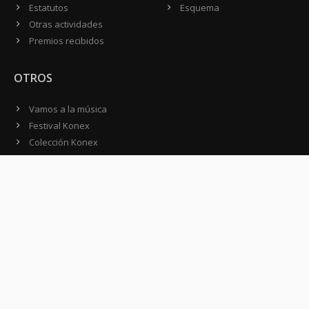
Estatutos
Esquema
Otras actividades
Premios recibidos
OTROS
Vamos a la música
Festival Konex
Colección Konex
100 Obras Maestras
Noticias
Contacto
CONTACTO
Domicilio:
Av. Córdoba 1233 - 5º Piso
C1055AAC - Ciudad de Buenos Aires
Argentina