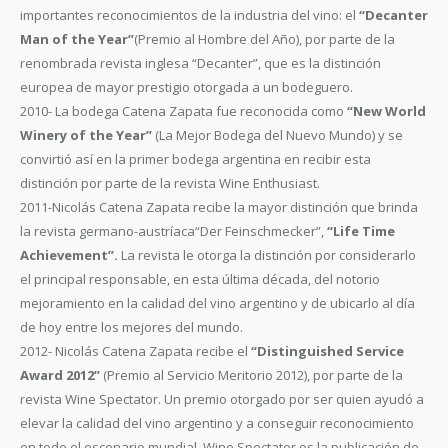
importantes reconocimientos de la industria del vino: el
“Decanter
Man of the Year”
(Premio al Hombre del Año), por parte de la
renombrada revista inglesa “Decanter”, que es la distinción
europea de mayor prestigio otorgada a un bodeguero.
2010- La bodega Catena Zapata fue reconocida como
“New World
Winery of the Year”
(La Mejor Bodega del Nuevo Mundo) y se
convirtió así en la primer bodega argentina en recibir esta
distinción por parte de la revista Wine Enthusiast.
2011-Nicolás Catena Zapata recibe la mayor distinción que brinda
la revista germano-austríaca“Der Feinschmecker”,
“Life Time
Achievement”.
La revista le otorga la distinción por considerarlo
el principal responsable, en esta última década, del notorio
mejoramiento en la calidad del vino argentino y de ubicarlo al día
de hoy entre los mejores del mundo.
2012- Nicolás Catena Zapata recibe el
“Distinguished Service
Award 2012”
(Premio al Servicio Meritorio 2012), por parte de la
revista Wine Spectator. Un premio otorgado por ser quien ayudó a
elevar la calidad del vino argentino y a conseguir reconocimiento
en todo el escenario mundial. Wine Spectator es la publicación de