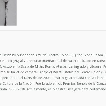
l Instituto Superior de Arte del Teatro Colón (PK) con Gloria Kazda. 
io Bocca (PK) al V Concurso Internacional de Ballet realizado en Mos
. Actuó en la Scala de Milán, Roma, Atenas, Leningrado y Lituania. Fu
 su ballet de cámara. Dirigió el Ballet Estable del Teatro Colón (PK
 y Repertorio en el IUNA desde 2003. Resultó galardonada con la Flam
ía de Cultura de la Nación. Fue Jurado en los Premios Benois de la Dan
Florida, 1995/2018. Actualmente, es Maestra Ensayista para certámene