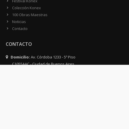
Festival Konex
Colección Konex
100 Obras Maestras
Noticias
Contacto
CONTACTO
Domicilio:
Av. Córdoba 1233 - 5º Piso
C1055AAC - Ciudad de Buenos Aires
Argentina
Teléfono:
(54-11) 4816-0500
WhatsApp:
(54 911) 4071-1500
Email:
info@fundacionkonex.org