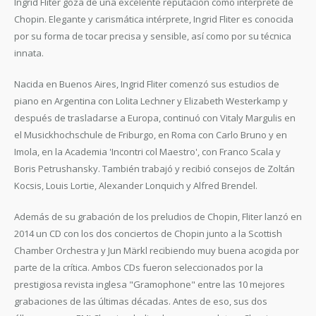
Ingrid Fliter goza de una excelente reputación como intérprete de
Chopin. Elegante y carismática intérprete, Ingrid Fliter es conocida
por su forma de tocar precisa y sensible, así como por su técnica
innata.
Nacida en Buenos Aires, Ingrid Fliter comenzó sus estudios de
piano en Argentina con Lolita Lechner y Elizabeth Westerkamp y
después de trasladarse a Europa, continuó con Vitaly Margulis en
el Musickhochschule de Friburgo, en Roma con Carlo Bruno y en
Imola, en la Academia 'Incontri col Maestro', con Franco Scala y
Boris Petrushansky. También trabajó y recibió consejos de Zoltán
Kocsis, Louis Lortie, Alexander Lonquich y Alfred Brendel.
Además de su grabación de los preludios de Chopin, Fliter lanzó en
2014 un CD con los dos conciertos de Chopin junto a la Scottish
Chamber Orchestra y Jun Märkl recibiendo muy buena acogida por
parte de la crítica. Ambos CDs fueron seleccionados por la
prestigiosa revista inglesa "Gramophone" entre las 10 mejores
grabaciones de las últimas décadas. Antes de eso, sus dos