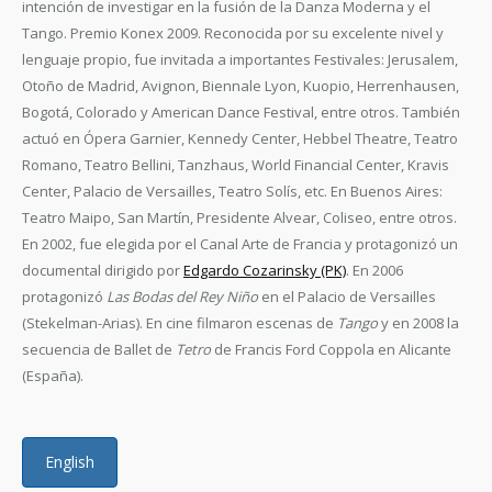
intención de investigar en la fusión de la Danza Moderna y el
Tango. Premio Konex 2009. Reconocida por su excelente nivel y
lenguaje propio, fue invitada a importantes Festivales: Jerusalem,
Otoño de Madrid, Avignon, Biennale Lyon, Kuopio, Herrenhausen,
Bogotá, Colorado y American Dance Festival, entre otros. También
actuó en Ópera Garnier, Kennedy Center, Hebbel Theatre, Teatro
Romano, Teatro Bellini, Tanzhaus, World Financial Center, Kravis
Center, Palacio de Versailles, Teatro Solís, etc. En Buenos Aires:
Teatro Maipo, San Martín, Presidente Alvear, Coliseo, entre otros.
En 2002, fue elegida por el Canal Arte de Francia y protagonizó un
documental dirigido por
Edgardo Cozarinsky (PK)
. En 2006
protagonizó
Las Bodas del Rey Niño
en el Palacio de Versailles
(Stekelman-Arias). En cine filmaron escenas de
Tango
y en 2008 la
secuencia de Ballet de
Tetro
de Francis Ford Coppola en Alicante
(España).
English